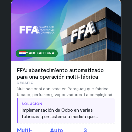
MANUFACTURA
PARAGUAY
FFA: abastecimiento automatizado
para una operación multi-fábrica
DESAFÍO
Multinacional con sede en Paraguay que fabrica
tabaco, perfumes y vaporizadores. La complejidad
de abastecer múltiples fábricas hacía inviable
SOLUCIÓN
planificar a mano.
Implementación de Odoo en varias
fábricas y un sistema a medida que
dispara el abastecimiento a partir de las
Multi-
Auto
3
ventas, alineando producción y compras al