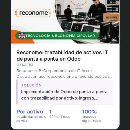
TECNOLOGÍA & ECONOMÍA CIRCULAR
REINO UNIDO
Reconome: trazabilidad de activos IT
de punta a punta en Odoo
DESAFÍO
Reconome, B-Corp británica de IT Asset
Disposition que reacondiciona y revende equipos
del sector público (NHS, escuelas, councils),
SOLUCIÓN
operaba el ciclo de vida de cada activo con
Implementación de Odoo de punta a punta
procesos manuales y sin trazabilidad unificada
con trazabilidad por activo: ingreso,
desde el ingreso hasta la reventa.
reacondicionamiento, certificación y
Por activo
1
100%
reventa en un único flujo, digitalizando los
trazabilidad de ciclo
ERP unificado
procesos
procesos y dando visibilidad en tiempo real
de vida
digitalizados
de cada equipo y de su impacto circular.