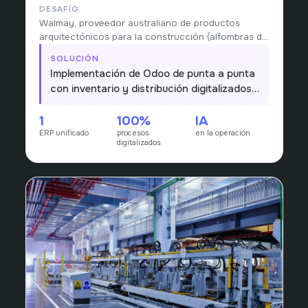
DESAFÍO
Walmay, proveedor australiano de productos
arquitectónicos para la construcción (alfombras de
entrada, indicadores táctiles, narices
SOLUCIÓN
antideslizantes y accesorios de estacionamiento)
Implementación de Odoo de punta a punta
desde 1978, gestionaba distribución, inventario y
con inventario y distribución digitalizados,
compras con procesos manuales.
más un componente de IA que apoya la
1
100%
IA
operación; procesos antes manuales
ERP unificado
procesos
en la operación
pasan a un único flujo en tiempo real.
digitalizados