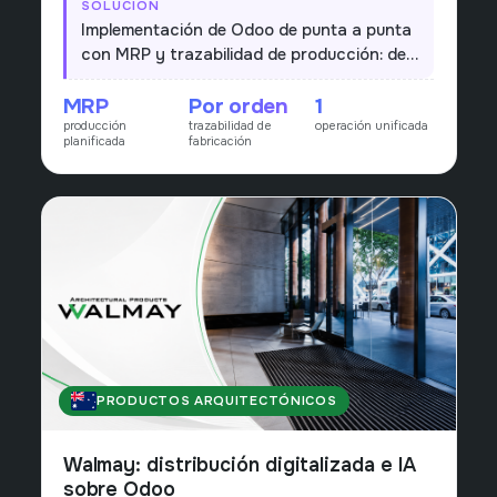
SOLUCIÓN
planificar la producción y trazar cada orden de
Implementación de Odoo de punta a punta
fabricación sin depender de procesos manuales.
con MRP y trazabilidad de producción: de
la orden de fabricación a la entrega, cada
MRP
Por orden
1
proyecto de iluminación queda planificado
producción
trazabilidad de
operación unificada
y trazado en un único flujo.
planificada
fabricación
PRODUCTOS ARQUITECTÓNICOS
AUSTRALIA
Walmay: distribución digitalizada e IA
sobre Odoo