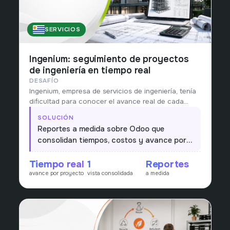
SERVICIOS
URUGUAY
Ingenium: seguimiento de proyectos
de ingeniería en tiempo real
DESAFÍO
Ingenium, empresa de servicios de ingeniería, tenía
dificultad para conocer el avance real de cada
proyecto: horas, costos y rentabilidad llegaban
SOLUCIÓN
tarde y dispersas.
Reportes a medida sobre Odoo que
consolidan tiempos, costos y avance por
proyecto, dando una vista única y en
Tiempo real
1
Reportes
tiempo real para la toma de decisiones.
avance por proyecto
vista consolidada
a medida