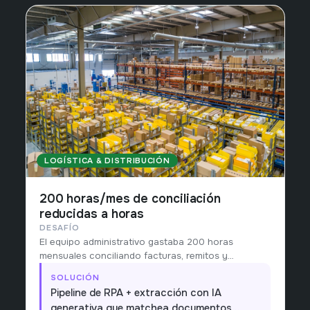
LOGÍSTICA & DISTRIBUCIÓN
200 horas/mes de conciliación
reducidas a horas
DESAFÍO
El equipo administrativo gastaba 200 horas
mensuales conciliando facturas, remitos y
movimientos bancarios.
SOLUCIÓN
Pipeline de RPA + extracción con IA
generativa que matchea documentos