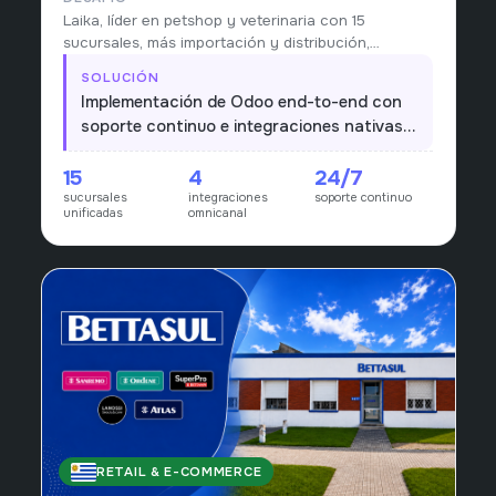
Laika, líder en petshop y veterinaria con 15
sucursales, más importación y distribución,
operaba con stock fragmentado y procesos que
SOLUCIÓN
no escalaban al ritmo de la red.
Implementación de Odoo end-to-end con
soporte continuo e integraciones nativas
con PedidosYa, Mercado Libre, Rondanet y
15
4
24/7
Fenicio para un único núcleo operativo y
sucursales
integraciones
soporte continuo
comercial.
unificadas
omnicanal
RETAIL & E-COMMERCE
URUGUAY