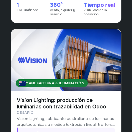
1
360°
Tiempo real
con visibilidad consolidada de la operación.
ERP unificado
venta, alquiler y
visibilidad de la
servicio
operación
MANUFACTURA & ILUMINACIÓN
AUSTRALIA
Vision Lighting: producción de
luminarias con trazabilidad en Odoo
DESAFÍO
Vision Lighting, fabricante australiano de luminarias
arquitectónicas a medida (extrusión lineal, troffers
y soluciones bespoke) desde 2006, necesitaba