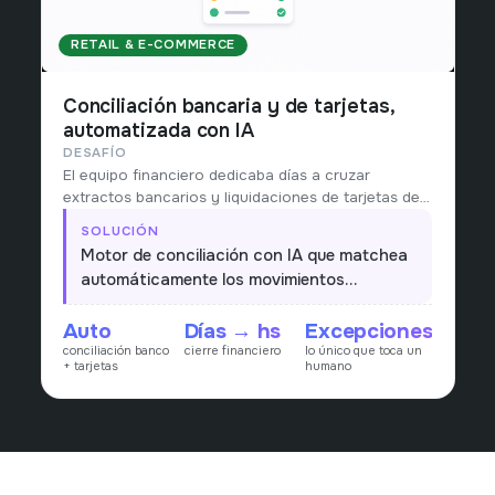
RETAIL & E-COMMERCE
Conciliación bancaria y de tarjetas,
automatizada con IA
DESAFÍO
El equipo financiero dedicaba días a cruzar
extractos bancarios y liquidaciones de tarjetas de
crédito contra ventas y cobros: miles de
SOLUCIÓN
movimientos y diferencias difíciles de rastrear a
Motor de conciliación con IA que matchea
mano.
automáticamente los movimientos
bancarios y las liquidaciones de tarjetas
Auto
Días → hs
Excepciones
contra ventas y cobros, explica cada
conciliación banco
cierre financiero
lo único que toca un
diferencia y deja solo las excepciones para
+ tarjetas
humano
revisión humana.