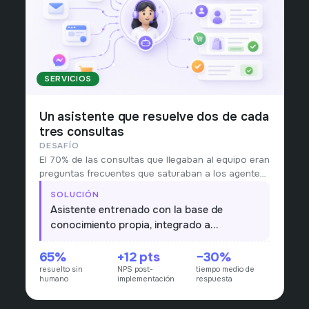
SERVICIOS
Un asistente que resuelve dos de cada
tres consultas
DESAFÍO
El 70% de las consultas que llegaban al equipo eran
preguntas frecuentes que saturaban a los agentes
humanos.
SOLUCIÓN
Asistente entrenado con la base de
conocimiento propia, integrado a
WhatsApp y al portal de clientes, con
65%
+12 pts
−30%
escalamiento automático.
resuelto sin
NPS post-
tiempo medio de
humano
implementación
respuesta