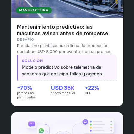
MANUFACTURA
Mantenimiento predictivo: las
máquinas avisan antes de romperse
DESAFÍO
Paradas no planificadas en línea de producción
costaban USD 8.000 por evento, con un promedio
de 6 eventos al mes.
SOLUCIÓN
Modelo predictivo sobre telemetría de
sensores que anticipa fallas y agenda
mantenimiento en ventanas operativas.
−70%
USD 35K
+22%
paradas no
ahorro mensual
OEE
planificadas