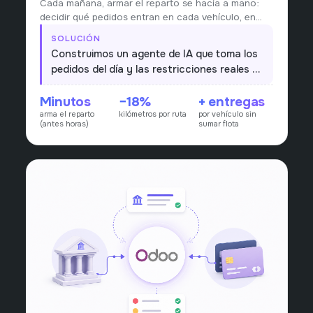
Cada mañana, armar el reparto se hacía a mano:
decidir qué pedidos entran en cada vehículo, en
qué orden y por qué ruta llevaba horas y dependía
SOLUCIÓN
de la experiencia de una sola persona. Ante un pico
Construimos un agente de IA que toma los
de pedidos o la baja de un chofer, rehacer todo el
pedidos del día y las restricciones reales —
plan era lento y costoso.
capacidad de cada vehículo, ventanas
Minutos
−18%
+ entregas
horarias, zonas y prioridades— y arma el
arma el reparto
kilómetros por ruta
por vehículo sin
plan de reparto: qué pedido va en qué
(antes horas)
sumar flota
vehículo y la secuencia óptima de paradas
por ruta. El equipo revisa y ajusta en vez de
planificar desde cero, y puede recalcular
en minutos ante cualquier cambio.