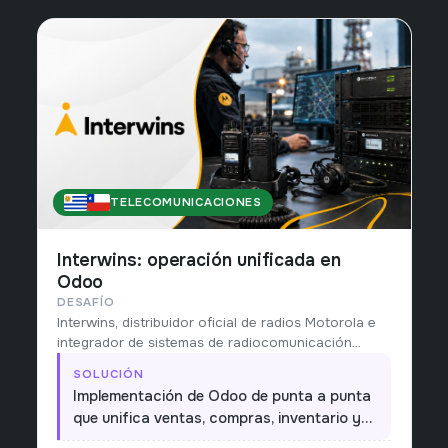
TELECOMUNICACIONES
URUGUAY & CHILE
Interwins: operación unificada en
Odoo
DESAFÍO
Interwins, distribuidor oficial de radios Motorola e
integrador de sistemas de radiocomunicación
MotoTRBO para minería y gobierno, operaba
SOLUCIÓN
ventas, alquiler, servicio técnico y repuestos con
Implementación de Odoo de punta a punta
sistemas separados y sin una vista única del
que unifica ventas, compras, inventario y
negocio.
servicio técnico en una sola plataforma,