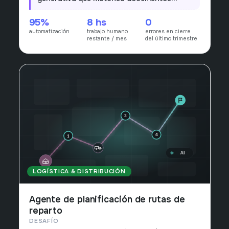
automáticamente y deja para revisión solo
95%
8 hs
0
los casos ambiguos.
automatización
trabajo humano
errores en cierre
restante / mes
del último trimestre
LOGÍSTICA & DISTRIBUCIÓN
Agente de planificación de rutas de
reparto
DESAFÍO