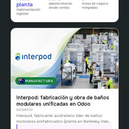
planta
abastecimiento
líneas de negocio
pull real del mercado.
desde ventas
integradas
implementación
regional
MANUFACTURA
AUSTRALIA
Interpod: fabricación y obra de baños
modulares unificadas en Odoo
DESAFÍO
Interpod, fabricante australiano líder de baños
modulares prefabricados (planta en Berkeley Vale,
NSW), con 33.000+ unidades entregadas en