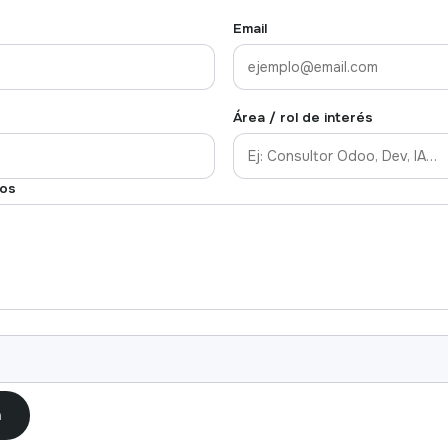
Email
Área / rol de interés
vos
n