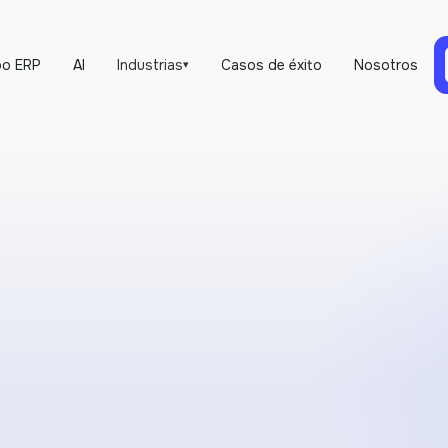
o ERP
AI
Industrias
Casos de éxito
Nosotros
▾