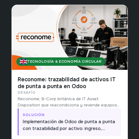
TECNOLOGÍA & ECONOMÍA CIRCULAR
REINO UNIDO
Reconome: trazabilidad de activos IT
de punta a punta en Odoo
DESAFÍO
Reconome, B-Corp británica de IT Asset
Disposition que reacondiciona y revende equipos
del sector público (NHS, escuelas, councils),
SOLUCIÓN
operaba el ciclo de vida de cada activo con
Implementación de Odoo de punta a punta
procesos manuales y sin trazabilidad unificada
con trazabilidad por activo: ingreso,
desde el ingreso hasta la reventa.
reacondicionamiento, certificación y