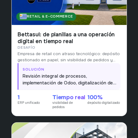
RETAIL & E-COMMERCE
URUGUAY
Bettasul: de planillas a una operación
digital en tiempo real
DESAFÍO
Empresa de retail con atraso tecnológico: depósito
gestionado en papel, sin visibilidad de pedidos y
procesos heterogéneos entre áreas.
SOLUCIÓN
Revisión integral de procesos,
implementación de Odoo, digitalización del
depósito y visión en tiempo real de pedidos
1
Tiempo real
100%
de punta a punta.
ERP unificado
visibilidad de
depósito digitalizado
pedidos