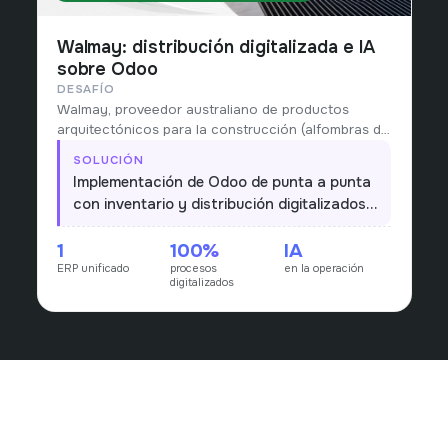
Walmay: distribución digitalizada e IA
sobre Odoo
DESAFÍO
Walmay, proveedor australiano de productos
arquitectónicos para la construcción (alfombras de
entrada, indicadores táctiles, narices
SOLUCIÓN
antideslizantes y accesorios de estacionamiento)
Implementación de Odoo de punta a punta
desde 1978, gestionaba distribución, inventario y
con inventario y distribución digitalizados,
compras con procesos manuales.
más un componente de IA que apoya la
1
100%
IA
operación; procesos antes manuales
ERP unificado
procesos
en la operación
pasan a un único flujo en tiempo real.
digitalizados