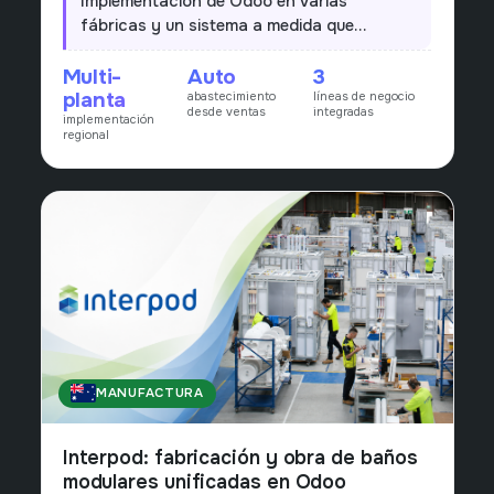
Implementación de Odoo en varias
fábricas y un sistema a medida que
dispara el abastecimiento a partir de las
Multi-
Auto
3
ventas, alineando producción y compras al
planta
abastecimiento
líneas de negocio
pull real del mercado.
desde ventas
integradas
implementación
regional
MANUFACTURA
AUSTRALIA
Interpod: fabricación y obra de baños
modulares unificadas en Odoo