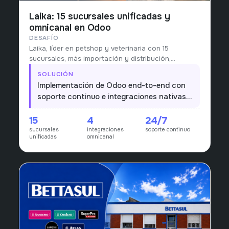
Laika: 15 sucursales unificadas y
omnicanal en Odoo
DESAFÍO
Laika, líder en petshop y veterinaria con 15
sucursales, más importación y distribución,
operaba con stock fragmentado y procesos que
SOLUCIÓN
no escalaban al ritmo de la red.
Implementación de Odoo end-to-end con
soporte continuo e integraciones nativas
con PedidosYa, Mercado Libre, Rondanet y
15
4
24/7
Fenicio para un único núcleo operativo y
sucursales
integraciones
soporte continuo
comercial.
unificadas
omnicanal