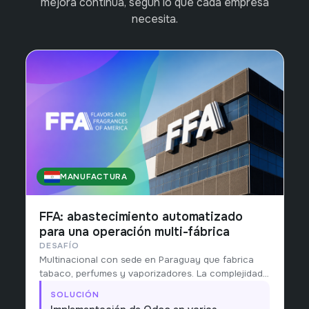
mejora continua, según lo que cada empresa
necesita.
MANUFACTURA
PARAGUAY
FFA: abastecimiento automatizado
para una operación multi-fábrica
DESAFÍO
Multinacional con sede en Paraguay que fabrica
tabaco, perfumes y vaporizadores. La complejidad
de abastecer múltiples fábricas hacía inviable
SOLUCIÓN
planificar a mano.