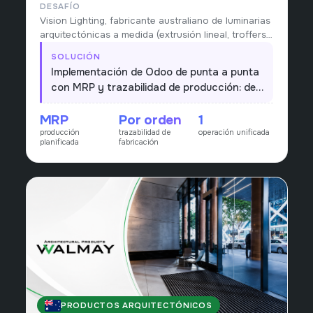
DESAFÍO
Vision Lighting, fabricante australiano de luminarias
arquitectónicas a medida (extrusión lineal, troffers
y soluciones bespoke) desde 2006, necesitaba
SOLUCIÓN
planificar la producción y trazar cada orden de
Implementación de Odoo de punta a punta
fabricación sin depender de procesos manuales.
con MRP y trazabilidad de producción: de
la orden de fabricación a la entrega, cada
MRP
Por orden
1
proyecto de iluminación queda planificado
producción
trazabilidad de
operación unificada
y trazado en un único flujo.
planificada
fabricación
PRODUCTOS ARQUITECTÓNICOS
AUSTRALIA