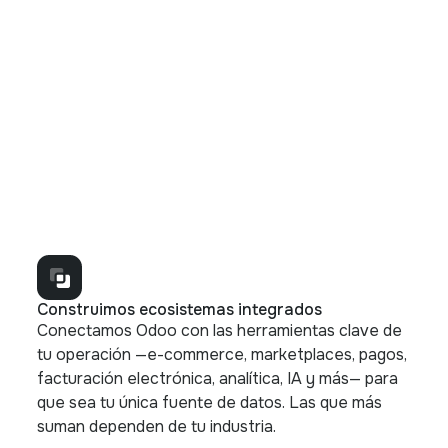
con tu negocio.
Equipo co-gestionado
Un equipo dedicado que trabaja codo
a codo con tu organización,
combinando nuestro conocimiento de
Odoo con la experiencia de tu negocio
para lograr una evolución continua.
Construimos ecosistemas integrados
Conectamos Odoo con las herramientas clave de
tu operación —e-commerce, marketplaces, pagos,
facturación electrónica, analítica, IA y más— para
que sea tu única fuente de datos. Las que más
suman dependen de tu industria.