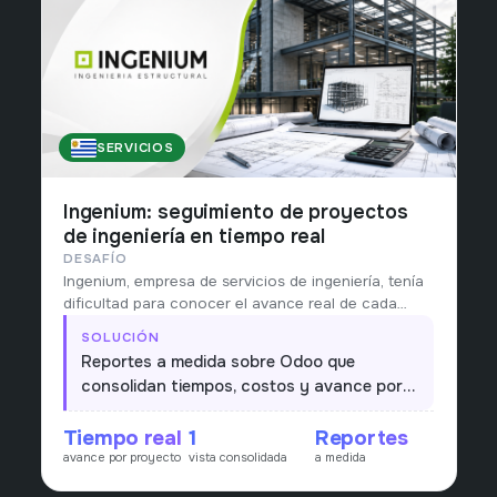
SERVICIOS
URUGUAY
Ingenium: seguimiento de proyectos
de ingeniería en tiempo real
DESAFÍO
Ingenium, empresa de servicios de ingeniería, tenía
dificultad para conocer el avance real de cada
proyecto: horas, costos y rentabilidad llegaban
SOLUCIÓN
tarde y dispersas.
Reportes a medida sobre Odoo que
consolidan tiempos, costos y avance por
proyecto, dando una vista única y en
Tiempo real
1
Reportes
tiempo real para la toma de decisiones.
avance por proyecto
vista consolidada
a medida