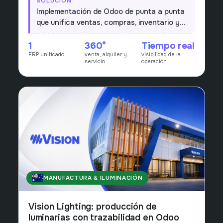
SOLUCIÓN
ventas, alquiler, servicio técnico y repuestos con
Implementación de Odoo de punta a punta
sistemas separados y sin una vista única del
que unifica ventas, compras, inventario y
negocio.
servicio técnico en una sola plataforma,
1
360°
Tiempo real
con visibilidad consolidada de la operación.
ERP unificado
venta, alquiler y
visibilidad de la
servicio
operación
MANUFACTURA & ILUMINACIÓN
AUSTRALIA
Vision Lighting: producción de
luminarias con trazabilidad en Odoo