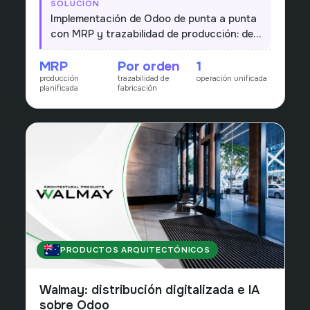
SOLUCIÓN
planificar la producción y trazar cada orden de
Implementación de Odoo de punta a punta
fabricación sin depender de procesos manuales.
con MRP y trazabilidad de producción: de
la orden de fabricación a la entrega, cada
MRP
Por orden
1
proyecto de iluminación queda planificado
producción
trazabilidad de
operación unificada
y trazado en un único flujo.
planificada
fabricación
PRODUCTOS ARQUITECTÓNICOS
AUSTRALIA
Walmay: distribución digitalizada e IA
sobre Odoo