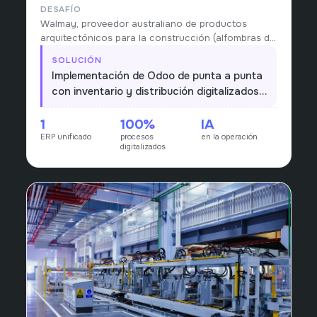
DESAFÍO
Walmay, proveedor australiano de productos
arquitectónicos para la construcción (alfombras de
entrada, indicadores táctiles, narices
SOLUCIÓN
antideslizantes y accesorios de estacionamiento)
Implementación de Odoo de punta a punta
desde 1978, gestionaba distribución, inventario y
con inventario y distribución digitalizados,
compras con procesos manuales.
más un componente de IA que apoya la
1
100%
IA
operación; procesos antes manuales
ERP unificado
procesos
en la operación
pasan a un único flujo en tiempo real.
digitalizados