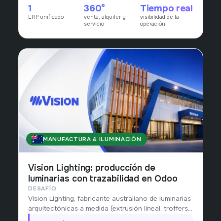
1
360°
Tiempo real
con visibilidad consolidada de la operación.
ERP unificado
venta, alquiler y
visibilidad de la
servicio
operación
MANUFACTURA & ILUMINACIÓN
AUSTRALIA
Vision Lighting: producción de
luminarias con trazabilidad en Odoo
DESAFÍO
Vision Lighting, fabricante australiano de luminarias
arquitectónicas a medida (extrusión lineal, troffers
y soluciones bespoke) desde 2006, necesitaba