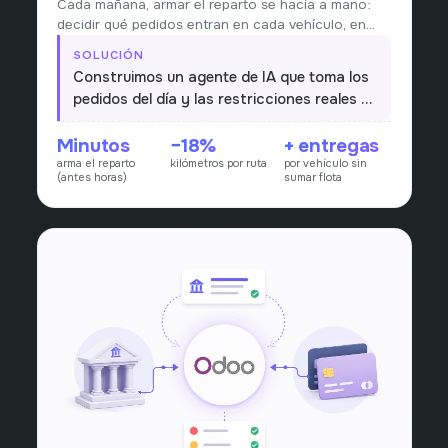
Cada mañana, armar el reparto se hacía a mano:
decidir qué pedidos entran en cada vehículo, en
qué orden y por qué ruta llevaba horas y dependía
SOLUCIÓN
de la experiencia de una sola persona. Ante un pico
Construimos un agente de IA que toma los
de pedidos o la baja de un chofer, rehacer todo el
pedidos del día y las restricciones reales —
plan era lento y costoso.
capacidad de cada vehículo, ventanas
Minutos
−18%
+ entregas
horarias, zonas y prioridades— y arma el
arma el reparto
kilómetros por ruta
por vehículo sin
plan de reparto: qué pedido va en qué
(antes horas)
sumar flota
vehículo y la secuencia óptima de paradas
por ruta. El equipo revisa y ajusta en vez de
planificar desde cero, y puede recalcular
en minutos ante cualquier cambio.