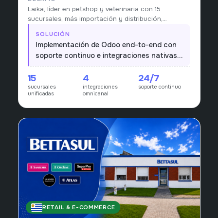
Laika, líder en petshop y veterinaria con 15
sucursales, más importación y distribución,
operaba con stock fragmentado y procesos que
SOLUCIÓN
no escalaban al ritmo de la red.
Implementación de Odoo end-to-end con
soporte continuo e integraciones nativas
con PedidosYa, Mercado Libre, Rondanet y
15
4
24/7
Fenicio para un único núcleo operativo y
sucursales
integraciones
soporte continuo
comercial.
unificadas
omnicanal
RETAIL & E-COMMERCE
URUGUAY