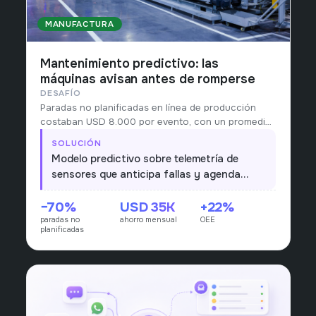
MANUFACTURA
Mantenimiento predictivo: las
máquinas avisan antes de romperse
DESAFÍO
Paradas no planificadas en línea de producción
costaban USD 8.000 por evento, con un promedio
de 6 eventos al mes.
SOLUCIÓN
Modelo predictivo sobre telemetría de
sensores que anticipa fallas y agenda
mantenimiento en ventanas operativas.
−70%
USD 35K
+22%
paradas no
ahorro mensual
OEE
planificadas