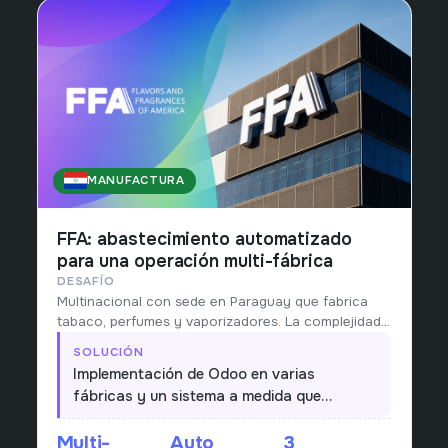
MANUFACTURA
PARAGUAY
FFA: abastecimiento automatizado
para una operación multi-fábrica
DESAFÍO
Multinacional con sede en Paraguay que fabrica
tabaco, perfumes y vaporizadores. La complejidad
de abastecer múltiples fábricas hacía inviable
SOLUCIÓN
planificar a mano.
Implementación de Odoo en varias
fábricas y un sistema a medida que
dispara el abastecimiento a partir de las
Multi-
Auto
3
ventas, alineando producción y compras al