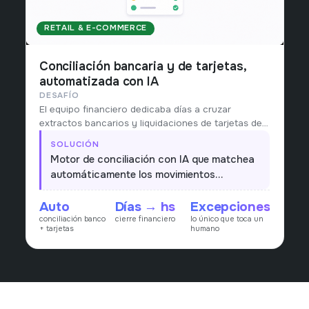
RETAIL & E-COMMERCE
Conciliación bancaria y de tarjetas,
automatizada con IA
DESAFÍO
El equipo financiero dedicaba días a cruzar
extractos bancarios y liquidaciones de tarjetas de
crédito contra ventas y cobros: miles de
SOLUCIÓN
movimientos y diferencias difíciles de rastrear a
Motor de conciliación con IA que matchea
mano.
automáticamente los movimientos
bancarios y las liquidaciones de tarjetas
Auto
Días → hs
Excepciones
contra ventas y cobros, explica cada
conciliación banco
cierre financiero
lo único que toca un
diferencia y deja solo las excepciones para
+ tarjetas
humano
revisión humana.