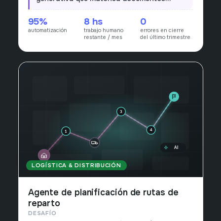
automáticamente y deja para revisión solo
95%
8 hs
0
los casos ambiguos.
automatización
trabajo humano
errores en cierre
restante / mes
del último trimestre
LOGÍSTICA & DISTRIBUCIÓN
Agente de planificación de rutas de
reparto
DESAFÍO