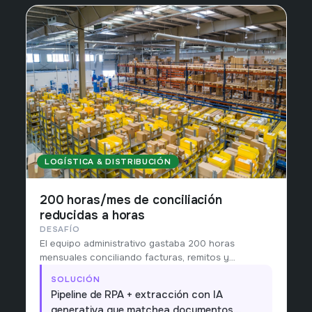
LOGÍSTICA & DISTRIBUCIÓN
200 horas/mes de conciliación
reducidas a horas
DESAFÍO
El equipo administrativo gastaba 200 horas
mensuales conciliando facturas, remitos y
movimientos bancarios.
SOLUCIÓN
Pipeline de RPA + extracción con IA
generativa que matchea documentos