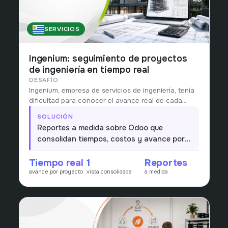
SERVICIOS
URUGUAY
Ingenium: seguimiento de proyectos
de ingeniería en tiempo real
DESAFÍO
Ingenium, empresa de servicios de ingeniería, tenía
dificultad para conocer el avance real de cada
proyecto: horas, costos y rentabilidad llegaban
SOLUCIÓN
tarde y dispersas.
Reportes a medida sobre Odoo que
consolidan tiempos, costos y avance por
proyecto, dando una vista única y en
Tiempo real
1
Reportes
tiempo real para la toma de decisiones.
avance por proyecto
vista consolidada
a medida