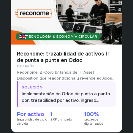
TECNOLOGÍA & ECONOMÍA CIRCULAR
REINO UNIDO
Reconome: trazabilidad de activos IT
de punta a punta en Odoo
DESAFÍO
Reconome, B-Corp británica de IT Asset
Disposition que reacondiciona y revende equipos
del sector público (NHS, escuelas, councils),
SOLUCIÓN
operaba el ciclo de vida de cada activo con
Implementación de Odoo de punta a punta
procesos manuales y sin trazabilidad unificada
con trazabilidad por activo: ingreso,
desde el ingreso hasta la reventa.
reacondicionamiento, certificación y
Por activo
1
100%
reventa en un único flujo, digitalizando los
trazabilidad de ciclo
ERP unificado
procesos
procesos y dando visibilidad en tiempo real
de vida
digitalizados
de cada equipo y de su impacto circular.