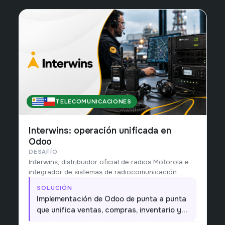
TELECOMUNICACIONES
URUGUAY & CHILE
Interwins: operación unificada en
Odoo
DESAFÍO
Interwins, distribuidor oficial de radios Motorola e
integrador de sistemas de radiocomunicación
MotoTRBO para minería y gobierno, operaba
SOLUCIÓN
ventas, alquiler, servicio técnico y repuestos con
Implementación de Odoo de punta a punta
sistemas separados y sin una vista única del
que unifica ventas, compras, inventario y
negocio.
servicio técnico en una sola plataforma,