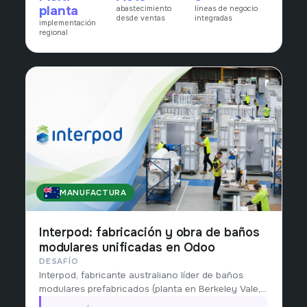
planta
abastecimiento
líneas de negocio
pull real del mercado.
desde ventas
integradas
implementación
regional
MANUFACTURA
AUSTRALIA
Interpod: fabricación y obra de baños
modulares unificadas en Odoo
DESAFÍO
Interpod, fabricante australiano líder de baños
modulares prefabricados (planta en Berkeley Vale,
NSW), con 33.000+ unidades entregadas en