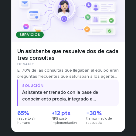
SERVICIOS
Un asistente que resuelve dos de cada
tres consultas
DESAFÍO
El 70% de las consultas que llegaban al equipo eran
preguntas frecuentes que saturaban a los agentes
humanos.
SOLUCIÓN
Asistente entrenado con la base de
conocimiento propia, integrado a
WhatsApp y al portal de clientes, con
65%
+12 pts
−30%
escalamiento automático.
resuelto sin
NPS post-
tiempo medio de
humano
implementación
respuesta